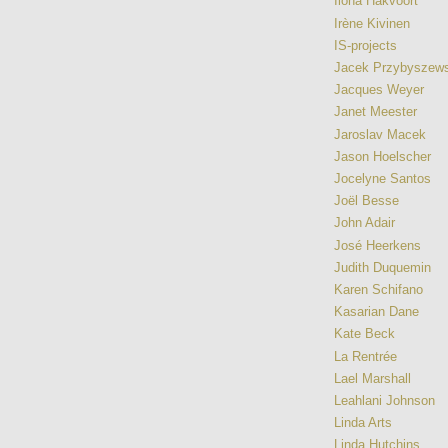
Ilona Hakvoort
Irène Kivinen
IS-projects
Jacek Przybyszews
Jacques Weyer
Janet Meester
Jaroslav Macek
Jason Hoelscher
Jocelyne Santos
Joël Besse
John Adair
José Heerkens
Judith Duquemin
Karen Schifano
Kasarian Dane
Kate Beck
La Rentrée
Lael Marshall
Leahlani Johnson
Linda Arts
Linda Hutchins