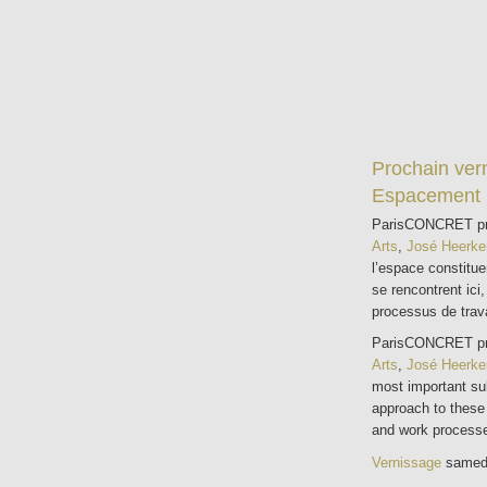
Prochain ver
Espacement
ParisCONCRET prés
Arts
,
José Heerke
l’espace constituen
se rencontrent ici,
processus de trava
ParisCONCRET pres
Arts
,
José Heerke
most important sub
approach to these 
and work processes
Vernissage
samedi