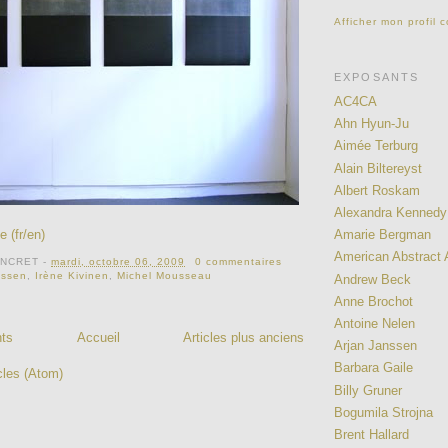
Afficher mon profil 
EXPOSANTS
AC4CA
Ahn Hyun-Ju
Aimée Terburg
Alain Biltereyst
Albert Roskam
Alexandra Kennedy
e (fr/en)
Amarie Bergman
American Abstract A
ONCRET
-
mardi, octobre 06, 2009
0 commentaires
nssen
,
Irène Kivinen
,
Michel Mousseau
Andrew Beck
Anne Brochot
Antoine Nelen
nts
Accueil
Articles plus anciens
Arjan Janssen
Barbara Gaile
cles (Atom)
Billy Gruner
Bogumila Strojna
Brent Hallard