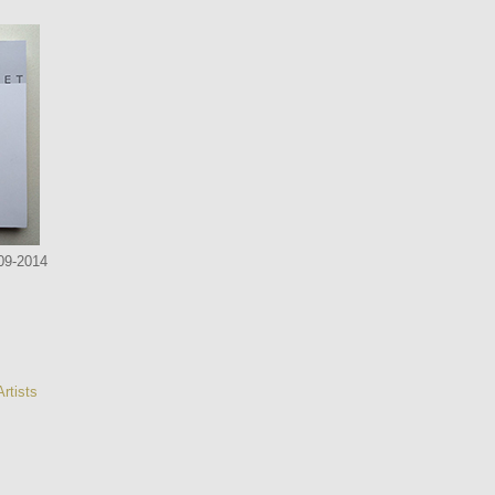
09-2014
rtists