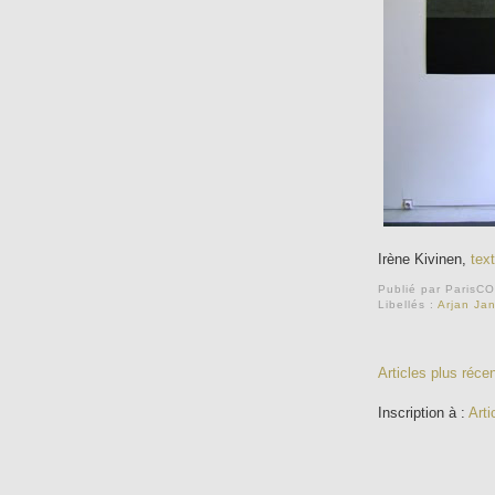
Irène Kivinen,
text
Publié par
ParisC
Libellés :
Arjan Ja
Articles plus réce
Inscription à :
Arti