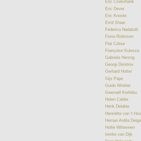
Eric Cruikshank
Eric Dever
Eric Knoote
Errol Shaw
Federica Nadalutti
Fiona Robinson
Flat Colour
Françoise Kulesza
Gabriele Herzog
Georgi Dimitrov
Gerhard Hotter
Gijs Pape
Guido Winkler
Gwenaël Kerlidou
Helen Calder
Henk Delabie
Henriëtte van 't Ho
Hernan Ardila Delg
Hollie Witteveen
Iemke van Dijk