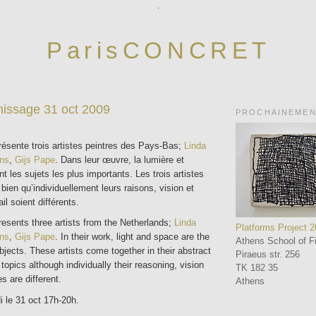
.
ParisCONCRET
nissage 31 oct 2009
PROCHAINEME
ente trois artistes peintres des Pays-Bas;
Linda
ns
,
Gijs Pape
. Dans leur œuvre, la lumière et
t les sujets les plus importants. Les trois artistes
 bien qu’individuellement leurs raisons, vision et
il soient différents.
ents three artists from the Netherlands;
Linda
Platforms Project 
ns
,
Gijs Pape
. In their work, light and space are the
Athens School of Fi
jects. These artists come together in their abstract
Piraeus str. 256
topics although individually their reasoning, vision
TK 182 35
 are different.
Athens
 le 31 oct 17h-20h.