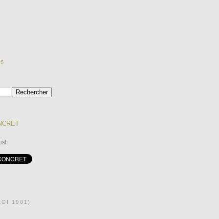
es
ONCRET
ist
OI 1901)