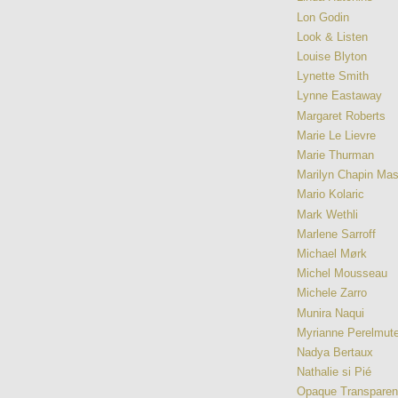
Lon Godin
Look & Listen
Louise Blyton
Lynette Smith
Lynne Eastaway
Margaret Roberts
Marie Le Lievre
Marie Thurman
Marilyn Chapin Ma
Mario Kolaric
Mark Wethli
Marlene Sarroff
Michael Mørk
Michel Mousseau
Michele Zarro
Munira Naqui
Myrianne Perelmute
Nadya Bertaux
Nathalie si Pié
Opaque Transpare