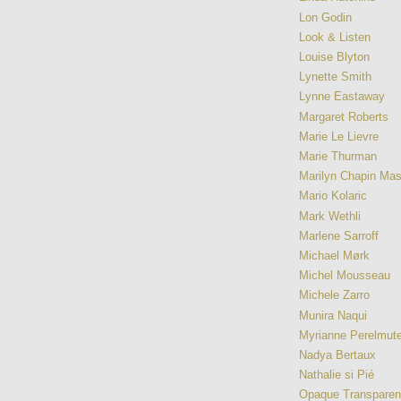
Lon Godin
Look & Listen
Louise Blyton
Lynette Smith
Lynne Eastaway
Margaret Roberts
Marie Le Lievre
Marie Thurman
Marilyn Chapin Ma
Mario Kolaric
Mark Wethli
Marlene Sarroff
Michael Mørk
Michel Mousseau
Michele Zarro
Munira Naqui
Myrianne Perelmute
Nadya Bertaux
Nathalie si Pié
Opaque Transpare