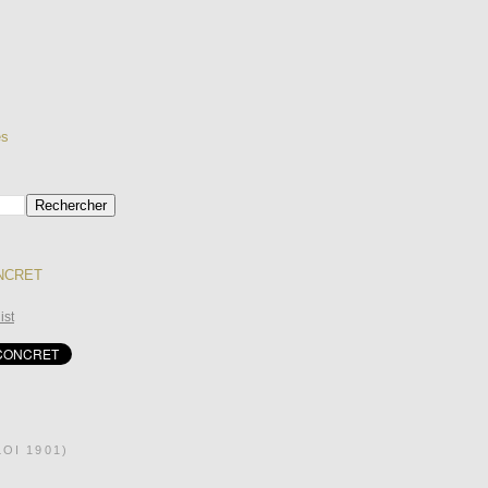
es
ONCRET
ist
OI 1901)