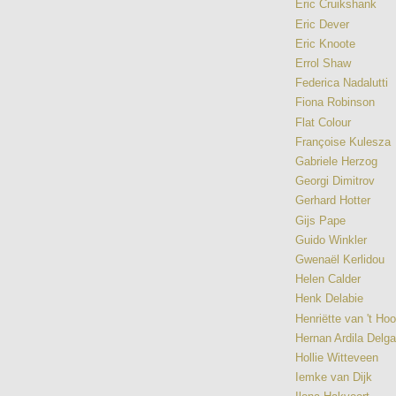
Eric Cruikshank
Eric Dever
Eric Knoote
Errol Shaw
Federica Nadalutti
Fiona Robinson
Flat Colour
Françoise Kulesza
Gabriele Herzog
Georgi Dimitrov
Gerhard Hotter
Gijs Pape
Guido Winkler
Gwenaël Kerlidou
Helen Calder
Henk Delabie
Henriëtte van 't Ho
Hernan Ardila Delg
Hollie Witteveen
Iemke van Dijk