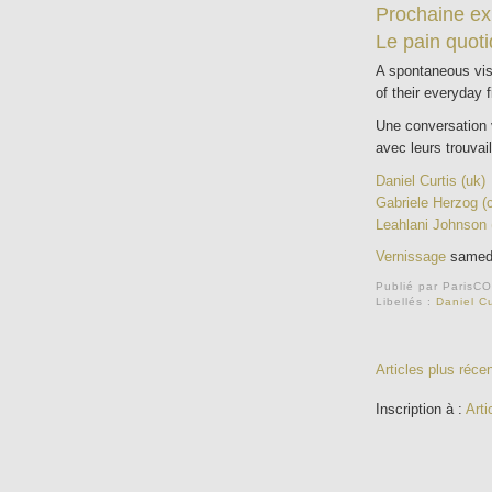
Prochaine exp
Le pain quoti
A spontaneous vis
of their everyday f
Une conversation v
avec leurs trouvai
Daniel Curtis (uk)
Gabriele Herzog (
Leahlani Johnson 
Vernissage
samedi 
Publié par
ParisC
Libellés :
Daniel Cu
Articles plus réce
Inscription à :
Arti