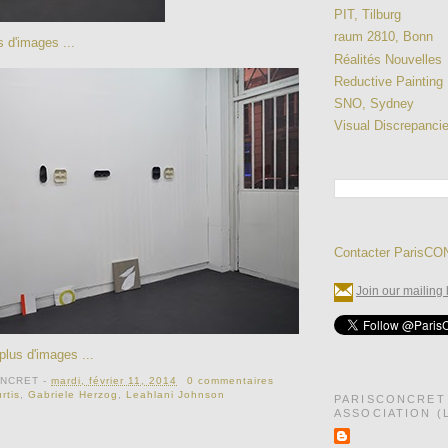
PIT, Tilburg
raum 2810, Bonn
s d'images ...
Réalités Nouvelles
Reductive Painting
SNO, Sydney
Visual Discrepanci
Contacter ParisC
Join our mailing l
plus d'images ...
ONCRET
-
mardi, février 11, 2014
0 commentaires
rtis
,
Gabriele Herzog
,
Leahlani Johnson
PARISCONCRET
ASSOCIATION (L