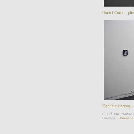
Daniel Curtis
- plu
Gabriele Herzog
- 
Publié par
ParisC
Libellés :
Daniel Cu