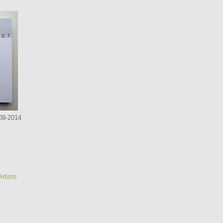
09-2014
rtists