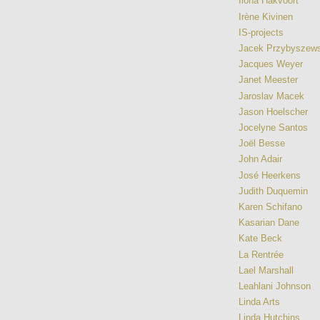
Ilona Hakvoort
Irène Kivinen
IS-projects
Jacek Przybyszews
Jacques Weyer
Janet Meester
Jaroslav Macek
Jason Hoelscher
Jocelyne Santos
Joël Besse
John Adair
José Heerkens
Judith Duquemin
Karen Schifano
Kasarian Dane
Kate Beck
La Rentrée
Lael Marshall
Leahlani Johnson
Linda Arts
Linda Hutchins