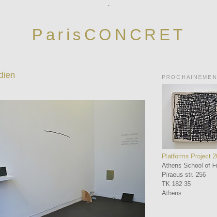
.
ParisCONCRET
dien
PROCHAINEME
Platforms Project 
Athens School of Fi
Piraeus str. 256
TK 182 35
Athens