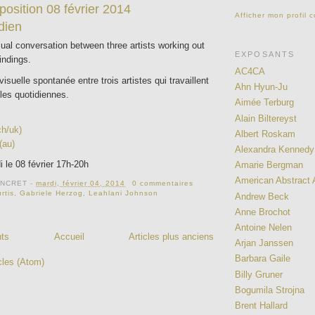
osition 08 février 2014
Afficher mon profil 
dien
ual conversation between three artists working out
EXPOSANTS
indings.
AC4CA
isuelle spontanée entre trois artistes qui travaillent
Ahn Hyun-Ju
lles quotidiennes.
Aimée Terburg
Alain Biltereyst
ch/uk)
Albert Roskam
(au)
Alexandra Kennedy
le 08 février 17h-20h
Amarie Bergman
American Abstract A
ONCRET
-
mardi, février 04, 2014
0 commentaires
rtis
,
Gabriele Herzog
,
Leahlani Johnson
Andrew Beck
Anne Brochot
Antoine Nelen
nts
Accueil
Articles plus anciens
Arjan Janssen
Barbara Gaile
cles (Atom)
Billy Gruner
Bogumila Strojna
Brent Hallard