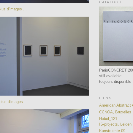
CATALOGUE
lus d'images ...
ParisCONCRET 20
still available
toujours disponible
LIENS
plus d'images ...
American Abstract A
CCNOA, Bruxelles
Hebel_121
IS-projects, Leiden
Kunstruimte 09