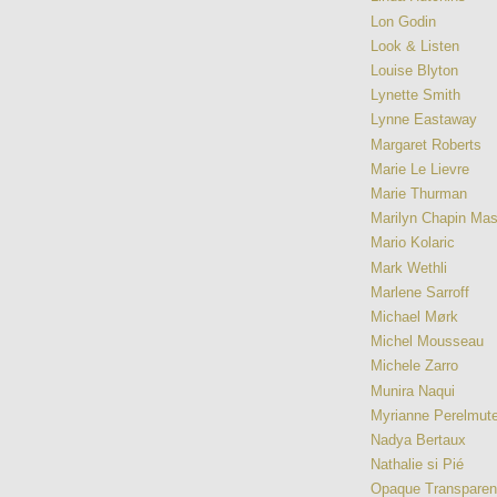
Lon Godin
Look & Listen
Louise Blyton
Lynette Smith
Lynne Eastaway
Margaret Roberts
Marie Le Lievre
Marie Thurman
Marilyn Chapin Ma
Mario Kolaric
Mark Wethli
Marlene Sarroff
Michael Mørk
Michel Mousseau
Michele Zarro
Munira Naqui
Myrianne Perelmute
Nadya Bertaux
Nathalie si Pié
Opaque Transpare