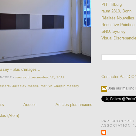
PIT, Tilburg
raum 2810, Bonn
Réalités Nouvelles
Reductive Painting
SNO, Sydney
Visual Discrepanci
assey
- plus d'images ...
Contacter ParisC
ONCRET
-
mercredi, novembre 07, 2012
ckford
,
Jaroslav Macek
,
Marilyn Chapin Massey
Join our mailing l
nts
Accueil
Articles plus anciens
cles (Atom)
PARISCONCRET
ASSOCIATION (L