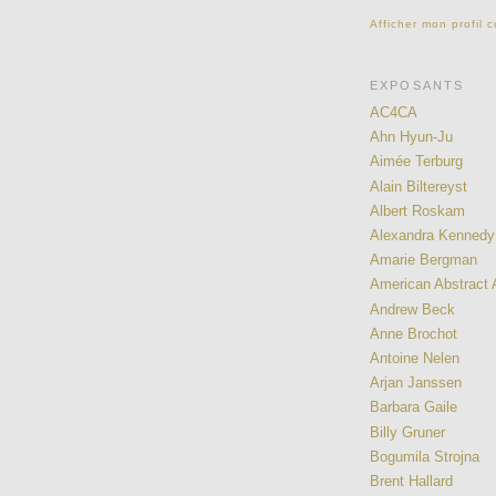
Afficher mon profil 
EXPOSANTS
AC4CA
Ahn Hyun-Ju
Aimée Terburg
Alain Biltereyst
Albert Roskam
Alexandra Kennedy
Amarie Bergman
American Abstract A
Andrew Beck
Anne Brochot
Antoine Nelen
Arjan Janssen
Barbara Gaile
Billy Gruner
Bogumila Strojna
Brent Hallard