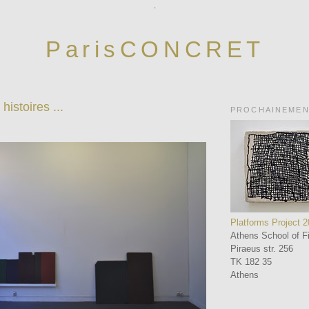
.
ParisCONCRET
 histoires ...
PROCHAINEME
Platforms Project 
Athens School of Fi
Piraeus str. 256
TK 182 35
Athens