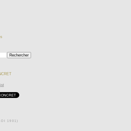
es
ONCRET
ist
OI 1901)