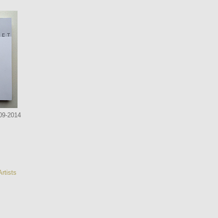
09-2014
rtists