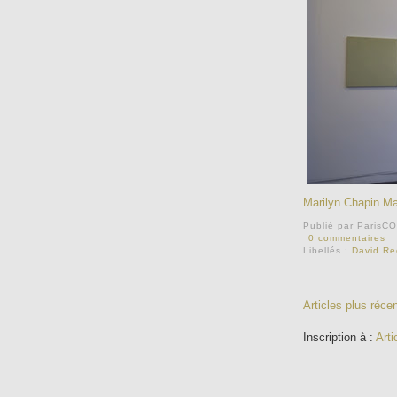
Marilyn Chapin M
Publié par
ParisC
0 commentaires
Libellés :
David Re
Articles plus réce
Inscription à :
Arti