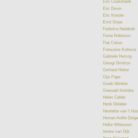
Eric Cruikshank
Eric Dever
Eric Knoote
Errol Shaw
Federica Nadalutti
Fiona Robinson
Flat Colour
Françoise Kulesza
Gabriele Herzog
Georgi Dimitrov
Gerhard Hotter
Gijs Pape
Guido Winkler
Gwenaël Kerlidou
Helen Calder
Henk Delabie
Henriëtte van 't Ho
Hernan Ardila Delg
Hollie Witteveen
Iemke van Dijk