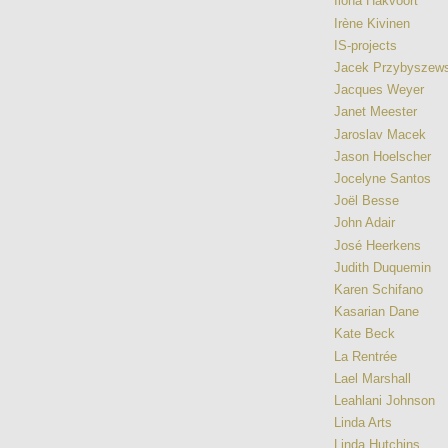
Ilona Hakvoort
Irène Kivinen
IS-projects
Jacek Przybyszews
Jacques Weyer
Janet Meester
Jaroslav Macek
Jason Hoelscher
Jocelyne Santos
Joël Besse
John Adair
José Heerkens
Judith Duquemin
Karen Schifano
Kasarian Dane
Kate Beck
La Rentrée
Lael Marshall
Leahlani Johnson
Linda Arts
Linda Hutchins