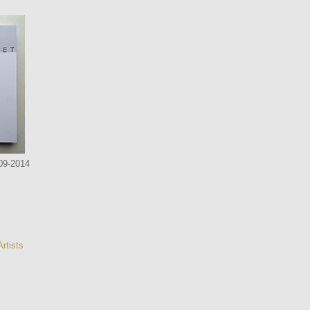
09-2014
rtists