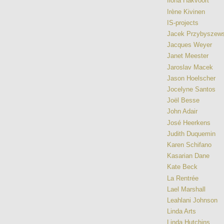
Ilona Hakvoort
Irène Kivinen
IS-projects
Jacek Przybyszews
Jacques Weyer
Janet Meester
Jaroslav Macek
Jason Hoelscher
Jocelyne Santos
Joël Besse
John Adair
José Heerkens
Judith Duquemin
Karen Schifano
Kasarian Dane
Kate Beck
La Rentrée
Lael Marshall
Leahlani Johnson
Linda Arts
Linda Hutchins