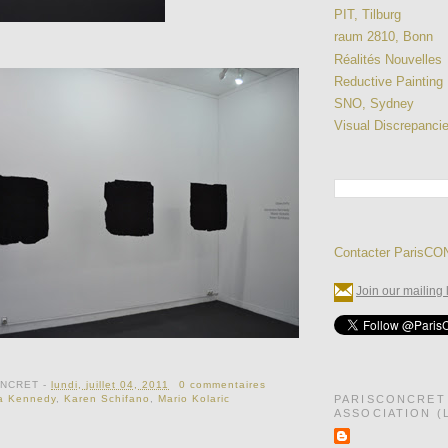
PIT, Tilburg
raum 2810, Bonn
Réalités Nouvelles
Reductive Painting
SNO, Sydney
Visual Discrepanci
Contacter ParisC
Join our mailing l
ONCRET
-
lundi, juillet 04, 2011
0 commentaires
PARISCONCRET
a Kennedy
,
Karen Schifano
,
Mario Kolaric
ASSOCIATION (L