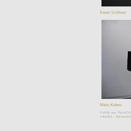
Karen Schifano
Mario Kolaric
Publié par
ParisC
Libellés :
Alexandr