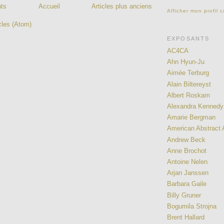
nts
Accueil
Articles plus anciens
Afficher mon profil 
cles (Atom)
EXPOSANTS
AC4CA
Ahn Hyun-Ju
Aimée Terburg
Alain Biltereyst
Albert Roskam
Alexandra Kennedy
Amarie Bergman
American Abstract A
Andrew Beck
Anne Brochot
Antoine Nelen
Arjan Janssen
Barbara Gaile
Billy Gruner
Bogumila Strojna
Brent Hallard