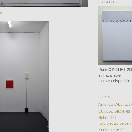
CATALOGUE
dy
ParisCONCRET 20
still available
toujours disponible
LIENS
American Abstract A
CCNOA, Bruxelles
Hebel_121
IS-projects, Leiden
Kunstruimte 09