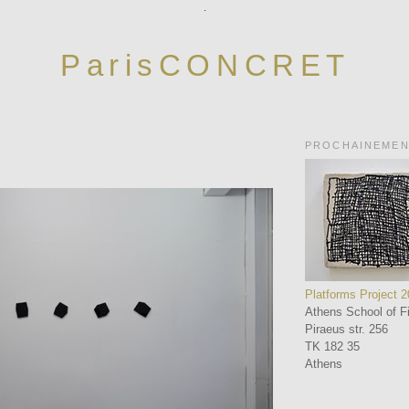
.
ParisCONCRET
PROCHAINEME
Platforms Project 
Athens School of Fi
Piraeus str. 256
TK 182 35
Athens