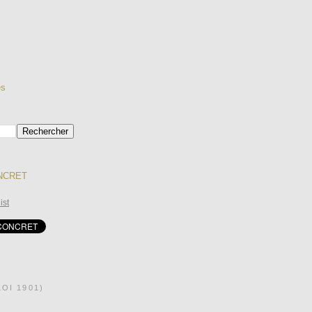
es
ONCRET
ist
OI 1901)