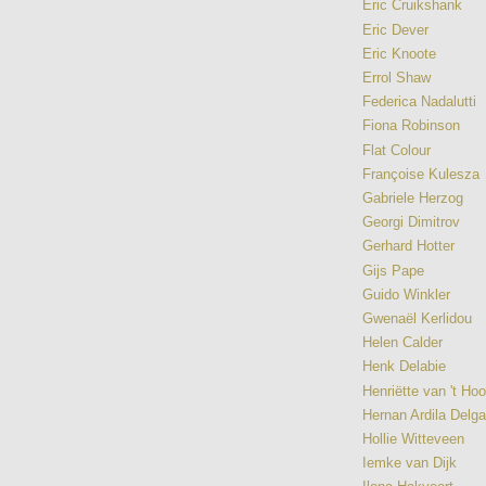
Eric Cruikshank
Eric Dever
Eric Knoote
Errol Shaw
Federica Nadalutti
Fiona Robinson
Flat Colour
Françoise Kulesza
Gabriele Herzog
Georgi Dimitrov
Gerhard Hotter
Gijs Pape
Guido Winkler
Gwenaël Kerlidou
Helen Calder
Henk Delabie
Henriëtte van 't Ho
Hernan Ardila Delg
Hollie Witteveen
Iemke van Dijk