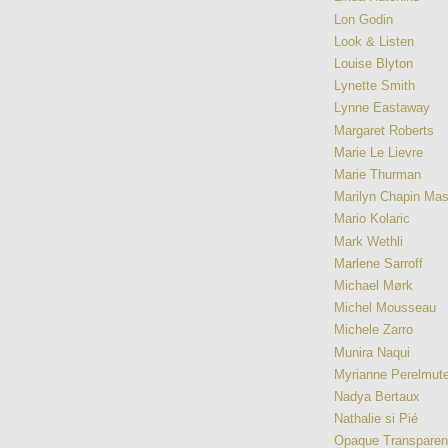
Lon Godin
Look & Listen
Louise Blyton
Lynette Smith
Lynne Eastaway
Margaret Roberts
Marie Le Lievre
Marie Thurman
Marilyn Chapin Ma
Mario Kolaric
Mark Wethli
Marlene Sarroff
Michael Mørk
Michel Mousseau
Michele Zarro
Munira Naqui
Myrianne Perelmute
Nadya Bertaux
Nathalie si Pié
Opaque Transpare