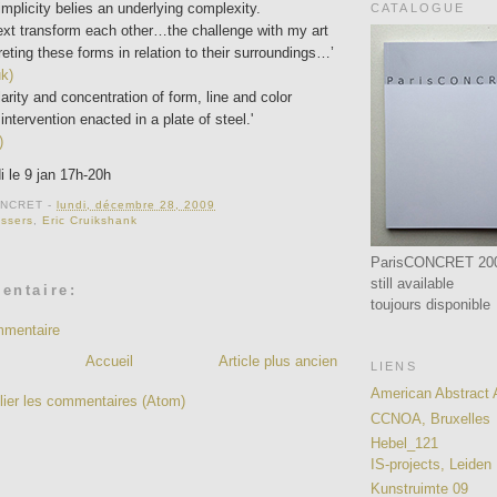
plicity belies an underlying complexity.
CATALOGUE
ext transform each other…the challenge with my art
reting these forms in relation to their surroundings…’
uk)
 clarity and concentration of form, line and color
ntervention enacted in a plate of steel.'
)
 le 9 jan 17h-20h
ONCRET
-
lundi, décembre 28, 2009
issers
,
Eric Cruikshank
ParisCONCRET 20
still available
entaire:
toujours disponible
mmentaire
Accueil
Article plus ancien
LIENS
American Abstract A
lier les commentaires (Atom)
CCNOA, Bruxelles
Hebel_121
IS-projects, Leiden
Kunstruimte 09