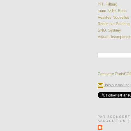
PIT, Tilburg
raum 2810, Bonn
Réalités Nouvelles
Reductive Painting
SNO, Sydney
Visual Discrepanci
Contacter ParisC
Join our mailing l
PARISCONCRET
ASSOCIATION (L