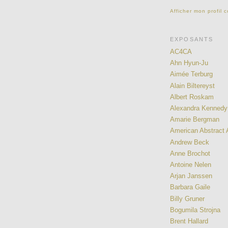
Afficher mon profil 
EXPOSANTS
AC4CA
Ahn Hyun-Ju
Aimée Terburg
Alain Biltereyst
Albert Roskam
Alexandra Kennedy
Amarie Bergman
American Abstract A
Andrew Beck
Anne Brochot
Antoine Nelen
Arjan Janssen
Barbara Gaile
Billy Gruner
Bogumila Strojna
Brent Hallard