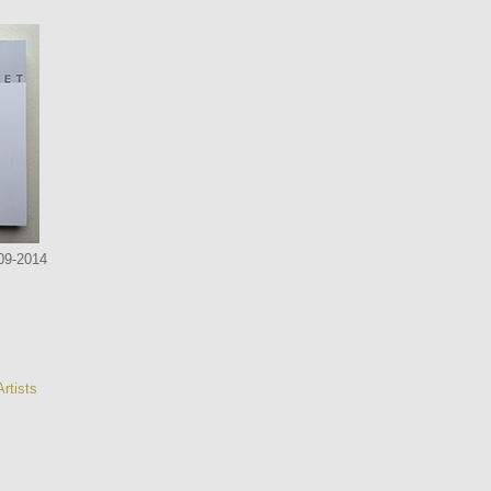
09-2014
rtists