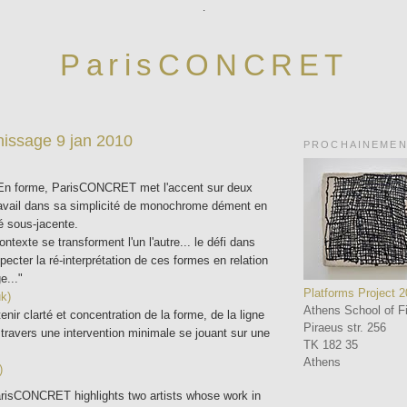
.
ParisCONCRET
nissage 9 jan 2010
PROCHAINEME
 En forme, ParisCONCRET met l'accent sur deux
travail dans sa simplicité de monochrome dément en
é sous-jacente.
ontexte se transforment l'un l'autre... le défi dans
pecter la ré-interprétation de ces formes en relation
e..."
Platforms Project 
uk)
Athens School of Fi
enir clarté et concentration de la forme, de la ligne
Piraeus str. 256
à travers une intervention minimale se jouant sur une
TK 182 35
Athens
)
risCONCRET highlights two artists whose work in