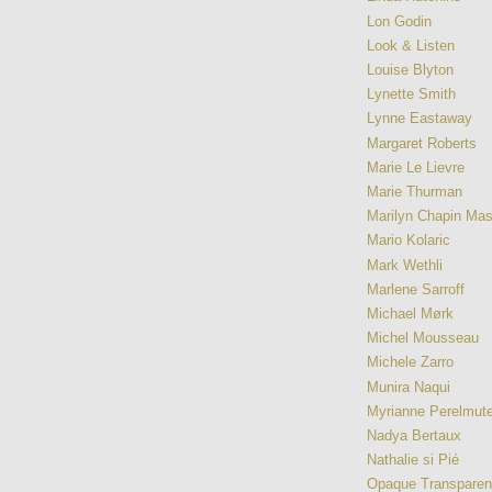
Lon Godin
Look & Listen
Louise Blyton
Lynette Smith
Lynne Eastaway
Margaret Roberts
Marie Le Lievre
Marie Thurman
Marilyn Chapin Ma
Mario Kolaric
Mark Wethli
Marlene Sarroff
Michael Mørk
Michel Mousseau
Michele Zarro
Munira Naqui
Myrianne Perelmute
Nadya Bertaux
Nathalie si Pié
Opaque Transpare