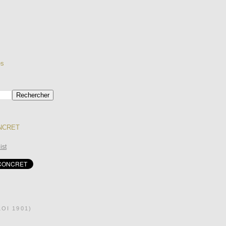
es
ONCRET
ist
OI 1901)