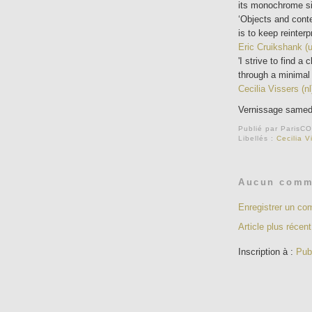
its monochrome sim
‘Objects and cont
is to keep reinterp
Eric Cruikshank (
'I strive to find a
through a minimal i
Cecilia Vissers (nl
Vernissage samedi
Publié par
ParisC
Libellés :
Cecilia V
Aucun comm
Enregistrer un co
Article plus récent
Inscription à :
Pub