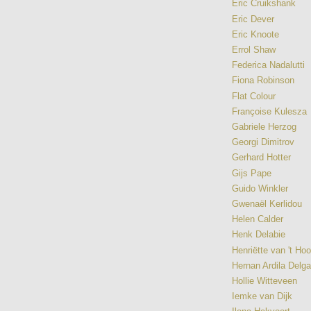
Eric Cruikshank
Eric Dever
Eric Knoote
Errol Shaw
Federica Nadalutti
Fiona Robinson
Flat Colour
Françoise Kulesza
Gabriele Herzog
Georgi Dimitrov
Gerhard Hotter
Gijs Pape
Guido Winkler
Gwenaël Kerlidou
Helen Calder
Henk Delabie
Henriëtte van 't Ho
Hernan Ardila Delg
Hollie Witteveen
Iemke van Dijk