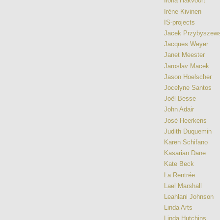
Ilona Hakvoort
Irène Kivinen
IS-projects
Jacek Przybyszews
Jacques Weyer
Janet Meester
Jaroslav Macek
Jason Hoelscher
Jocelyne Santos
Joël Besse
John Adair
José Heerkens
Judith Duquemin
Karen Schifano
Kasarian Dane
Kate Beck
La Rentrée
Lael Marshall
Leahlani Johnson
Linda Arts
Linda Hutchins